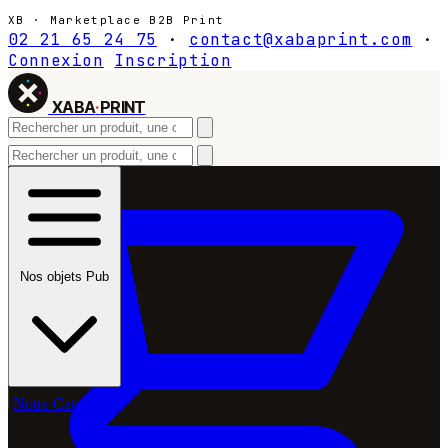
XB · Marketplace B2B Print
02 21 65 24 75
·
contact@xabaprint.com
·
Connexion
Inscription
XABA
·
PRINT
Nos objets Pub
Notre Catalogue