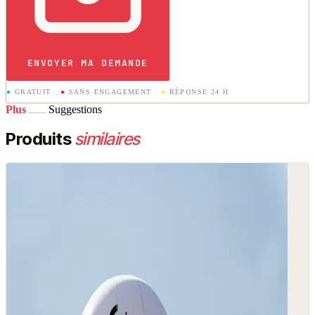
ENVOYER MA DEMANDE
●
GRATUIT
·
●
SANS ENGAGEMENT
·
●
RÉPONSE 24 H
Plus
Suggestions
Produits
similaires