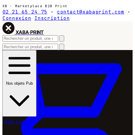
XB · Marketplace B2B Print
02 21 65 24 75
·
contact@xabaprint.com
·
Connexion
Inscription
XABA
·
PRINT
Nos objets Pub
Notre Catalogue