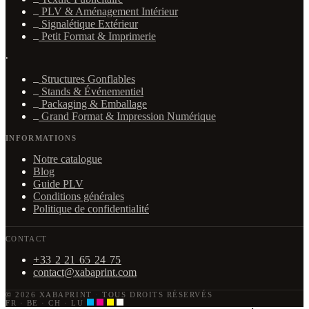
PLV & Aménagement Intérieur
Signalétique Extérieur
Petit Format & Imprimerie
·
Structures Gonflables
Stands & Événementiel
Packaging & Emballage
Grand Format & Impression Numérique
INFORMATIONS
Notre catalogue
Blog
Guide PLV
Conditions générales
Politique de confidentialité
CONTACT
+33 2 21 65 24 75
contact@xabaprint.com
© 2026 XABAPRINT
·
TOUS DROITS RÉSERVÉS
FR · BE · CH · LU