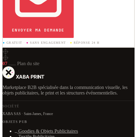
ENVOYER MA DEMANDE
●
GRATUIT
·
●
SANS ENGAGEMENT
·
●
RÉPONSE 24 H
07
Plan du site
XABA
·
PRINT
Marketplace B2B spécialisée dans la communication visuelle, les
objets publicitaires, le print et les structures événementielles.
SOCIÉTÉ
XABA SAS · Saint-James, France
OBJETS PUB
Goodies & Objets Publicitaires
Textile Publicitaire