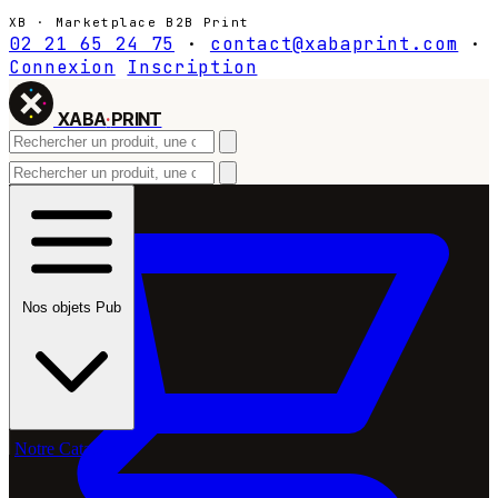
XB · Marketplace B2B Print
02 21 65 24 75
·
contact@xabaprint.com
·
Connexion
Inscription
XABA
·
PRINT
Nos objets Pub
Notre Catalogue