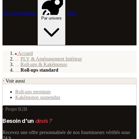
Éco Responsable
Blog
Par univers
Accueil
PLV & Aménagement Intérieur
Roll-ups & Kakémonos
Roll-ups standard
·
Voir aussi
Roll-ups premium
Kakémonos suspendus
·
Projet B2B
Besoin d'un
devis ?
Recevez une offre personnalisée de nos fournisseurs vérifiés sous
24 h.