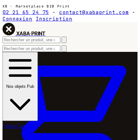
XB · Marketplace B2B Print
02 21 65 24 75
·
contact@xabaprint.com
·
Connexion
Inscription
XABA
·
PRINT
Nos objets Pub
Notre Catalogue