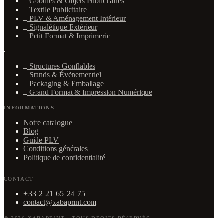
Goodies & Objets Publicitaires
Textile Publicitaire
PLV & Aménagement Intérieur
Signalétique Extérieur
Petit Format & Imprimerie
·
Structures Gonflables
Stands & Événementiel
Packaging & Emballage
Grand Format & Impression Numérique
INFORMATIONS
Notre catalogue
Blog
Guide PLV
Conditions générales
Politique de confidentialité
CONTACT
+33 2 21 65 24 75
contact@xabaprint.com
© 2026 XABAPRINT
·
TOUS DROITS RÉSERVÉS