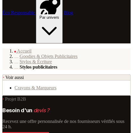
Éco Responsable
Blog
Par univers
Accueil
Goodies & Objets Publicitaires
Stylos & Écriture
Stylos publicitaires
·
Voir aussi
Crayons & Marqueurs
·
Projet B2B
Besoin d'un
devis ?
Recevez une offre personnalisée de nos fournisseurs vérifiés sous
24 h.