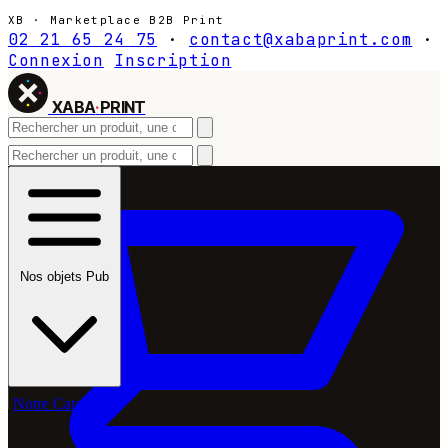
XB · Marketplace B2B Print
02 21 65 24 75
·
contact@xabaprint.com
·
Connexion
Inscription
XABA
·
PRINT
Nos objets Pub
Notre Catalogue