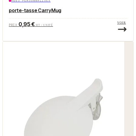
MUGS PERSONNALISÉS
porte-tasse CarryMug
0,95 €
VOIR
PRIX
HT / UNITÉ