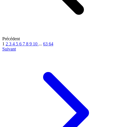
Précédent
1
2
3
4
5
6
7
8
9
10
...
63
64
Suivant