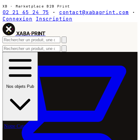
XB · Marketplace B2B Print
02 21 65 24 75
·
contact@xabaprint.com
·
Connexion
Inscription
XABA
·
PRINT
Nos objets Pub
Notre Catalogue