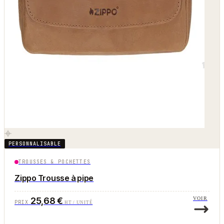
PERSONNALISABLE
TROUSSES & POCHETTES
Zippo Trousse à pipe
25,68 €
VOIR
PRIX
HT / UNITÉ