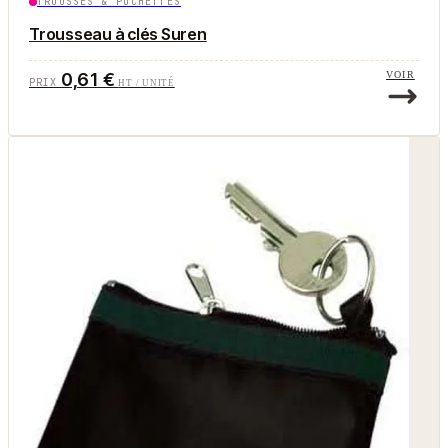
TROUSSES & POCHETTES
Trousseau à clés Suren
0,61 €
VOIR
PRIX
HT / UNITÉ