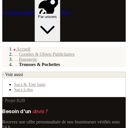
Éco Responsable
Blog
Par univers
Accueil
Goodies & Objets Publicitaires
Bagagerie
Trousses & Pochettes
·
Voir aussi
Sacs & Tote bags
Sacs à dos
·
Projet B2B
Besoin d'un
devis ?
Recevez une offre personnalisée de nos fournisseurs vérifiés sous
24 h.