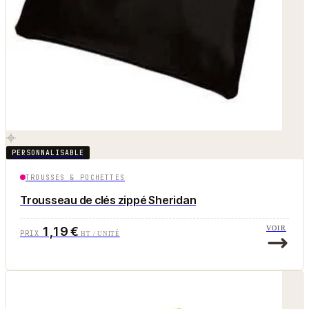
PERSONNALISABLE
TROUSSES & POCHETTES
Trousseau de clés zippé Sheridan
1,19 €
VOIR
PRIX
HT / UNITÉ