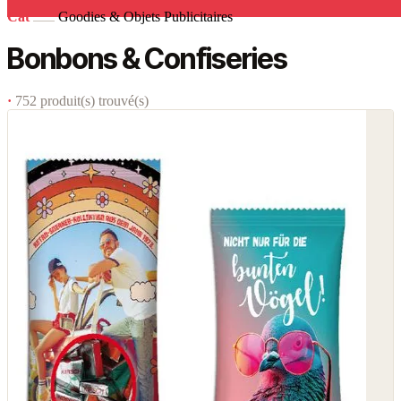
Cat
Goodies & Objets Publicitaires
Bonbons & Confiseries
·
752 produit(s) trouvé(s)