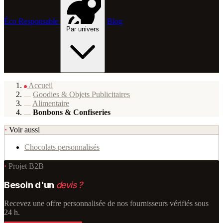
Éco Responsable
Blog
Par univers
Accueil
Goodies & Objets Publicitaires
Alimentaire
Bonbons & Confiseries
·
Voir aussi
Chocolats personnalisés
·
Projet B2B
Besoin d'un
devis ?
Recevez une offre personnalisée de nos fournisseurs vérifiés sous
24 h.