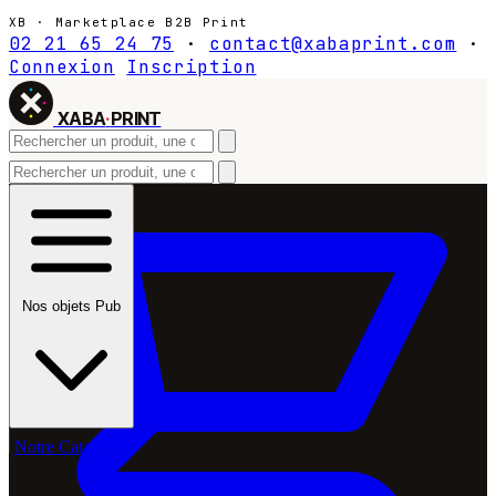
XB · Marketplace B2B Print
02 21 65 24 75
·
contact@xabaprint.com
·
Connexion
Inscription
XABA
·
PRINT
Nos objets Pub
Notre Catalogue