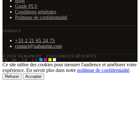
Blog
Guide PLV
Conditions générales
Politique de confidentialité
CONTACT
+33 2 21 65 24 75
contact@xabaprint.com
© 2026 XABAPRINT
·
TOUS DROITS RÉSERVÉS
FR · BE · CH · LU
Ce site utilise des cookies pour mesurer l'audience et améliorer votre
expérience. En savoir plus dans notre
politique de confidentialité
.
Refuser
Accepter