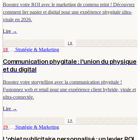
Boostez votre ROI avec le marketing de contenu print ! Découvrez
comment lier papier et digital pour une expérience phygitale ultra-
virale en 2026.
Lire
→
18
18
Stratégie & Marketing
Communication phygitale : l'union du physique
et du digital
Boostez votre storytelling avec la communication phygitale !
Fusionnez web et retail pour une expérience client hybride, virale et
ultra-connectée.
Lire
→
19
19
Stratégie & Marketing
L'objet publicitaire personnalisé : un levier ROI