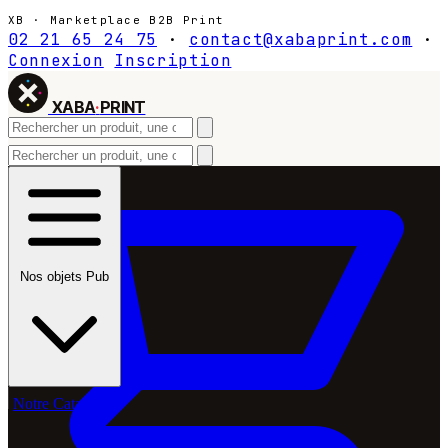
XB · Marketplace B2B Print
02 21 65 24 75
·
contact@xabaprint.com
·
Connexion
Inscription
XABA
·
PRINT
Nos objets Pub
Notre Catalogue