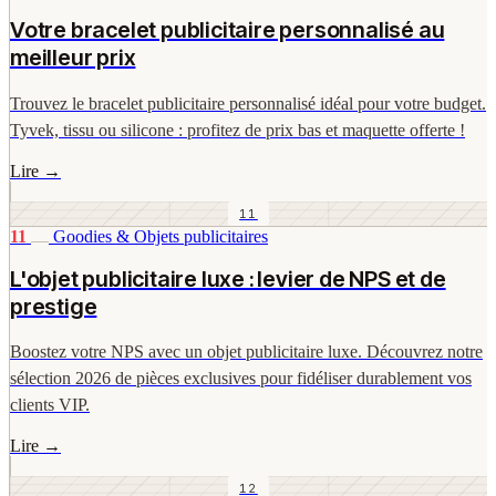
Votre bracelet publicitaire personnalisé au
meilleur prix
Trouvez le bracelet publicitaire personnalisé idéal pour votre budget.
Tyvek, tissu ou silicone : profitez de prix bas et maquette offerte !
Lire
→
11
11
Goodies & Objets publicitaires
L'objet publicitaire luxe : levier de NPS et de
prestige
Boostez votre NPS avec un objet publicitaire luxe. Découvrez notre
sélection 2026 de pièces exclusives pour fidéliser durablement vos
clients VIP.
Lire
→
12