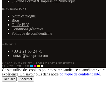
Grand Format & Impression Numérique
INFORMATIONS
Notre catalogue
Blog
Guide PLV
Conditions générales
Politique de confidentialité
CONTACT
+33 2 21 65 24 75
contact@xabaprint.com
© 2026 XABAPRINT
·
TOUS DROITS RÉSERVÉS
FR · BE · CH · LU
Ce site utilise des cookies pour mesurer l'audience et améliorer votre
expérience. En savoir plus dans notre
politique de confidentialité
.
Refuser
Accepter